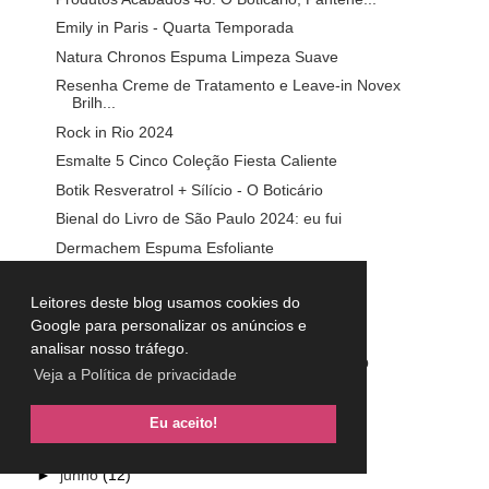
Emily in Paris - Quarta Temporada
Natura Chronos Espuma Limpeza Suave
Resenha Creme de Tratamento e Leave-in Novex
Brilh...
Rock in Rio 2024
Esmalte 5 Cinco Coleção Fiesta Caliente
Botik Resveratrol + Sílício - O Boticário
Bienal do Livro de São Paulo 2024: eu fui
Dermachem Espuma Esfoliante
Beauty Fair 2024: eu fui
Leitores deste blog usamos cookies do
Bridgerton - Terceira Temporada
Google para personalizar os anúncios e
Lápis de Olho Catharine Hill Chill Colors Azul
analisar nosso tráfego.
Produtos Acabados 47: Paiola Cosméticos, O
Veja a Política de privacidade
Boticár...
►
agosto
(13)
Eu aceito!
►
julho
(14)
►
junho
(12)