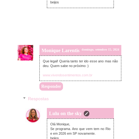
beijos
Monique Larentis
domingo, setembro 15, 2024
Que legal! Queria tanto ter ido esse ano mas não
deu. Quem sabe no próximo :)
www.vivendosentimentos.com.br
Responder
Respostas
Lulu on the sky
domingo, setembro 22, 2024
Olá Monique,
Se programa. Ano que vem tem no Rio
e em 2026 em SP novamente.
beijos