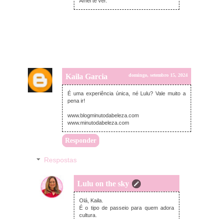
Amei te ver.
Kaila Garcia
domingo, setembro 15, 2024
É uma experiência única, né Lulu? Vale muito a
pena ir!
www.blogminutodabeleza.com
www.minutodabeleza.com
Responder
Respostas
Lulu on the sky
domingo, setembro 22, 2024
Olá, Kaila.
É o tipo de passeio para quem adora
cultura.