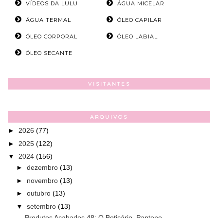
VÍDEOS DA LULU
ÁGUA MICELAR
ÁGUA TERMAL
ÓLEO CAPILAR
ÓLEO CORPORAL
ÓLEO LABIAL
ÓLEO SECANTE
VISITANTES
ARQUIVOS
►
2026
(77)
►
2025
(122)
▼
2024
(156)
►
dezembro
(13)
►
novembro
(13)
►
outubro
(13)
▼
setembro
(13)
Produtos Acabados 48: O Boticário, Pantene...