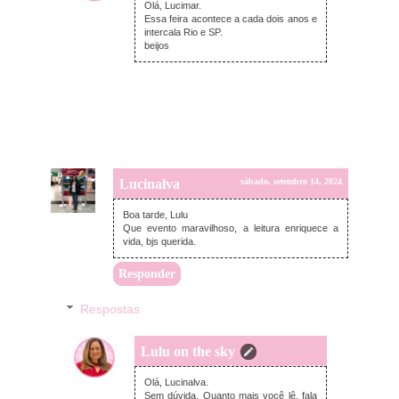
Olá, Lucimar.
Essa feira acontece a cada dois anos e
intercala Rio e SP.
beijos
Lucinalva
sábado, setembro 14, 2024
Boa tarde, Lulu
Que evento maravilhoso, a leitura enriquece a
vida, bjs querida.
Responder
Respostas
Lulu on the sky
domingo, setembro 22, 2024
Olá, Lucinalva.
Sem dúvida. Quanto mais você lê, fala