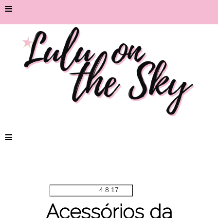
≡
≡
4.8.17
Acessórios da