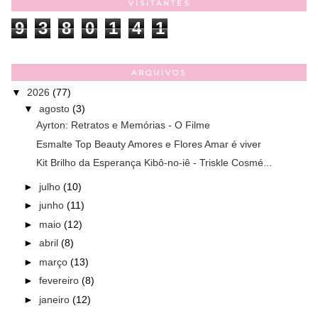
VISITANTES
9
3
8
0
1
4
1
ARQUIVOS
▼
2026
(77)
▼
agosto
(3)
Ayrton: Retratos e Memórias - O Filme
Esmalte Top Beauty Amores e Flores Amar é viver
Kit Brilho da Esperança Kibô-no-iê - Triskle Cosmé...
►
julho
(10)
►
junho
(11)
►
maio
(12)
►
abril
(8)
►
março
(13)
►
fevereiro
(8)
►
janeiro
(12)