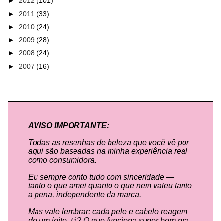
►
2012
(101)
►
2011
(33)
►
2010
(24)
►
2009
(28)
►
2008
(24)
►
2007
(16)
AVISO IMPORTANTE:
Todas as resenhas de beleza que você vê por
aqui são baseadas na minha experiência real
como consumidora.
Eu sempre conto tudo com sinceridade —
tanto o que amei quanto o que nem valeu tanto
a pena, independente da marca.
Mas vale lembrar: cada pele e cabelo reagem
de um jeito, tá? O que funciona super bem pra