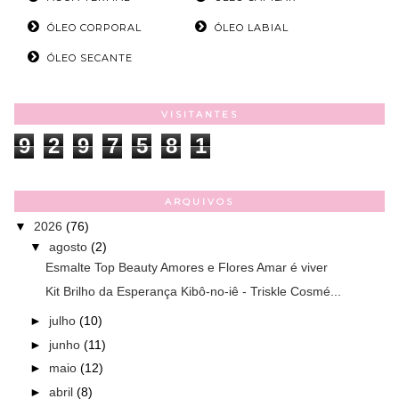
ÓLEO CORPORAL
ÓLEO LABIAL
ÓLEO SECANTE
VISITANTES
9
2
9
7
5
8
1
ARQUIVOS
▼
2026
(76)
▼
agosto
(2)
Esmalte Top Beauty Amores e Flores Amar é viver
Kit Brilho da Esperança Kibô-no-iê - Triskle Cosmé...
►
julho
(10)
►
junho
(11)
►
maio
(12)
►
abril
(8)