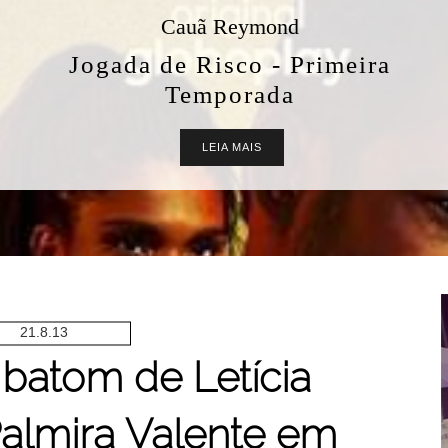
Aquileia BioControl
Shampoo e Condicionador Oil
Free Sarah K Professional: Vale
a Pena? Resenha Completa
LEIA MAIS
21.8.13
batom de Letícia
Palmira Valente em