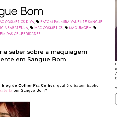
gue Bom
,
C COSMETICS DIVA
BATOM PALMIRA VALENTE SANGUE
,
,
,
ÍCIA SABATELLA
MAC COSMETICS
MAQUIAGEM
EM DAS CELEBRIDADES
ria saber sobre a maquiagem
alente em Sangue Bom
O
A
b
 blog de Colher Pra Colher:
qual é o batom bapho
v
batella
em Sangue Bom?