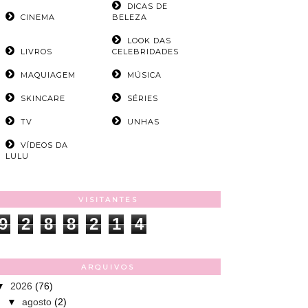
DICAS DE
CINEMA
BELEZA
LOOK DAS
LIVROS
CELEBRIDADES
MAQUIAGEM
MÚSICA
SKINCARE
SÉRIES
TV
UNHAS
VÍDEOS DA
LULU
VISITANTES
9
2
8
8
2
1
4
ARQUIVOS
▼
2026
(76)
▼
agosto
(2)