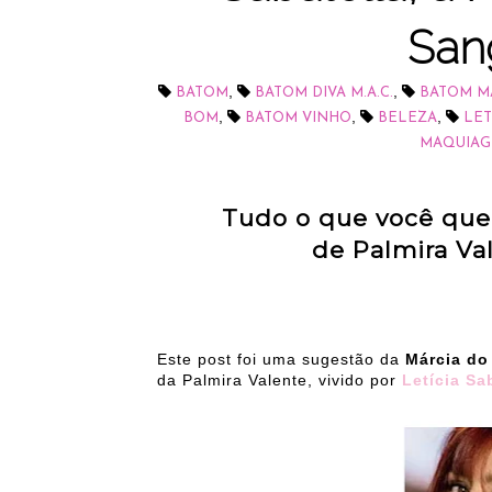
San
,
,
BATOM
BATOM DIVA M.A.C.
BATOM MA
,
,
,
BOM
BATOM VINHO
BELEZA
LET
MAQUIAG
Tudo o que você que
de Palmira V
Este post foi uma sugestão da
Márcia do
da Palmira Valente, vivido por
Letícia Sa