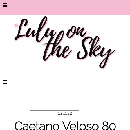
≡
≡
12.8.22
Caetano Veloso 80