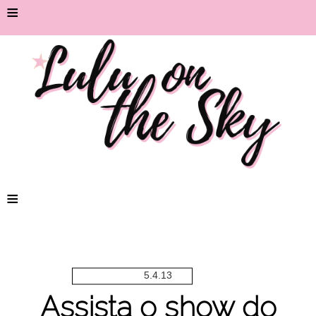
≡
≡
5.4.13
Assista o show do