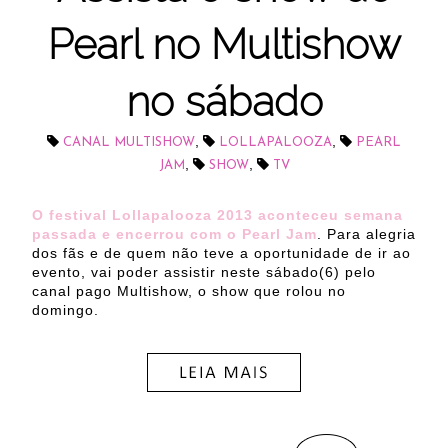
Pearl no Multishow
no sábado
,
,
CANAL MULTISHOW
LOLLAPALOOZA
PEARL
,
,
JAM
SHOW
TV
O festival Lollapalooza 2013 aconteceu semana
passada e encerrou com o Pearl Jam
. Para alegria
dos fãs e de quem não teve a oportunidade de ir ao
evento, vai poder assistir neste sábado(6) pelo
canal pago Multishow, o show que rolou no
domingo.