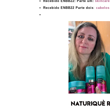
Recebido ENBB22: Parte um:
skincar
Recebido ENBB22 Parte dois
:
cabelos