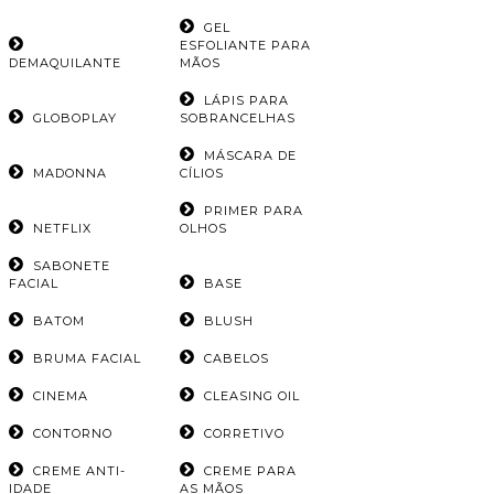
GEL
ESFOLIANTE PARA
DEMAQUILANTE
MÃOS
LÁPIS PARA
GLOBOPLAY
SOBRANCELHAS
MÁSCARA DE
MADONNA
CÍLIOS
PRIMER PARA
NETFLIX
OLHOS
SABONETE
FACIAL
BASE
BATOM
BLUSH
BRUMA FACIAL
CABELOS
CINEMA
CLEASING OIL
CONTORNO
CORRETIVO
CREME ANTI-
CREME PARA
IDADE
AS MÃOS