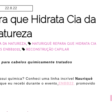
22.8.22
a que Hidrata Cia da
atureza
,
A DA NATUREZA
NATURIQUÈ REPARA QUE HIDRATA CIA
,
S ENBB2022
RECONSTRUÇÃO CAPILAR
 para cabelos quimicamente tratados
ssui química? Conheci uma linha incrível
Nauriquè
que eu recebi durante o evento
ENBB22
,
promovido