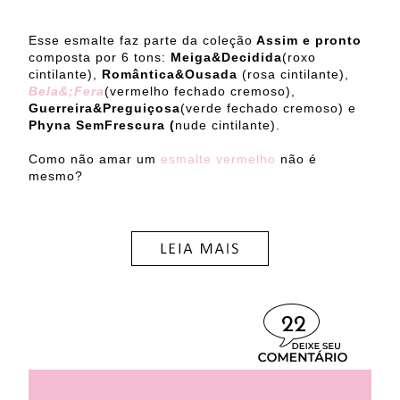
Esse esmalte faz parte da coleção
Assim e pronto
composta por 6 tons:
Meiga&Decidida
(roxo
cintilante),
Romântica&Ousada
(rosa cintilante),
Bela&;Fera
(vermelho fechado cremoso),
Guerreira&Preguiçosa
(verde fechado cremoso) e
Phyna SemFrescura (
nude cintilante).
Como não amar um
esmalte vermelho
não é
mesmo?
22