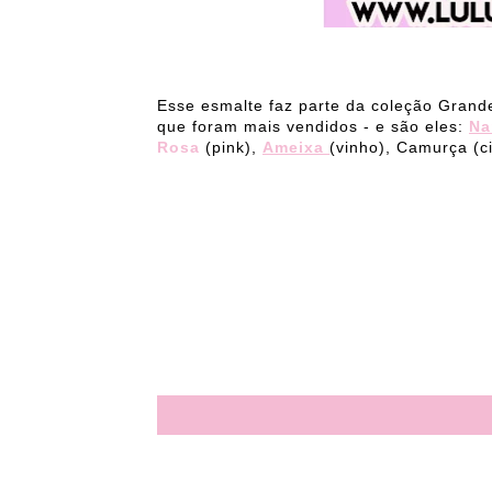
Esse esmalte faz parte da coleção Grand
que foram mais vendidos - e são eles:
Na
Rosa
(pink),
Ameixa
(vinho), Camurça (c