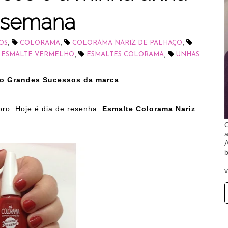
 semana
,
,
,
OS
COLORAMA
COLORAMA NARIZ DE PALHAÇO
,
,
ESMALTE VERMELHO
ESMALTES COLORAMA
UNHAS
ão Grandes Sucessos da marca
oro.
Hoje é dia de resenha:
Esmalte Colorama Nariz
O
A
b
v