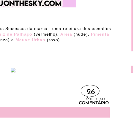
es Sucessos da marca - uma releitura dos esmaltes
riz de Palhaço
(vermelho),
Areia
(nude),
Pimenta
inza) e
Mauve Urban
(roxo).
26