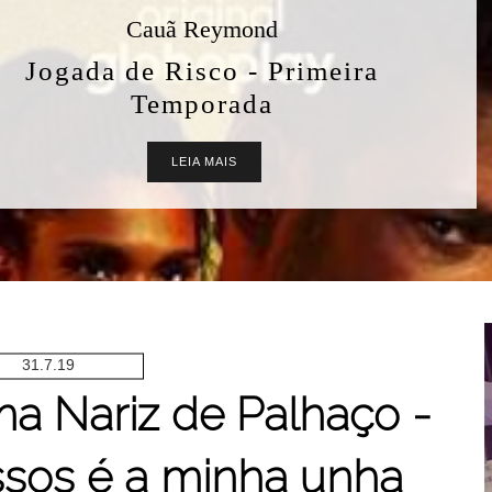
Aquileia BioControl
Shampoo e Condicionador Oil
Free Sarah K Professional: Vale
a Pena? Resenha Completa
LEIA MAIS
31.7.19
a Nariz de Palhaço -
sos é a minha unha