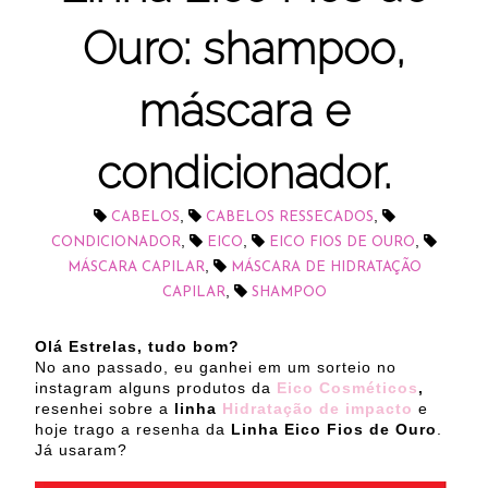
Ouro: shampoo,
máscara e
condicionador.
,
,
CABELOS
CABELOS RESSECADOS
,
,
,
CONDICIONADOR
EICO
EICO FIOS DE OURO
,
MÁSCARA CAPILAR
MÁSCARA DE HIDRATAÇÃO
,
CAPILAR
SHAMPOO
Olá Estrelas, tudo bom?
No ano passado, eu ganhei em um sorteio no
instagram alguns produtos da
Eico Cosméticos
,
resenhei sobre a
linha
Hidratação de impacto
e
hoje trago a resenha da
Linha Eico Fios de Ouro
.
Já usaram?