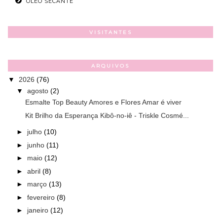
ÓLEO SECANTE
VISITANTES
ARQUIVOS
▼
2026
(76)
▼
agosto
(2)
Esmalte Top Beauty Amores e Flores Amar é viver
Kit Brilho da Esperança Kibô-no-iê - Triskle Cosmé...
►
julho
(10)
►
junho
(11)
►
maio
(12)
►
abril
(8)
►
março
(13)
►
fevereiro
(8)
►
janeiro
(12)