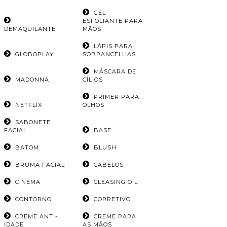
GEL
ESFOLIANTE PARA
DEMAQUILANTE
MÃOS
LÁPIS PARA
GLOBOPLAY
SOBRANCELHAS
MÁSCARA DE
MADONNA
CÍLIOS
PRIMER PARA
NETFLIX
OLHOS
SABONETE
FACIAL
BASE
BATOM
BLUSH
BRUMA FACIAL
CABELOS
CINEMA
CLEASING OIL
CONTORNO
CORRETIVO
CREME ANTI-
CREME PARA
IDADE
AS MÃOS