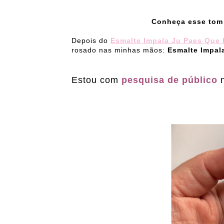
Conheça esse tom de nude r
Depois do
Esmalte Impala Ju Paes Que 
rosado nas minhas mãos:
Esmalte Impal
Estou com
pesquisa de público