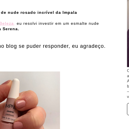
osado incrível da Impala
Beleza
,
eu resolvi investir em um esmalte nude
a Serena.
no blog se puder responder, eu agradeço.
O
A
b
v