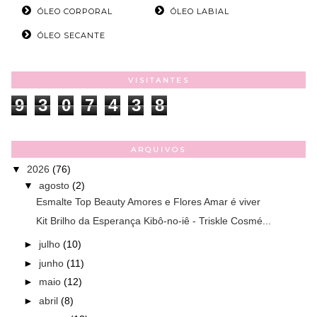
ÓLEO CORPORAL
ÓLEO LABIAL
ÓLEO SECANTE
VISITANTES
9
3
0
7
4
3
8
ARQUIVOS
▼
2026
(76)
▼
agosto
(2)
Esmalte Top Beauty Amores e Flores Amar é viver
Kit Brilho da Esperança Kibô-no-iê - Triskle Cosmé...
►
julho
(10)
►
junho
(11)
►
maio
(12)
►
abril
(8)