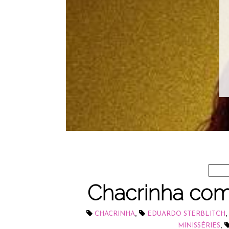
Chacrinha com
,
CHACRINHA
EDUARDO STERBLITCH
,
MINISSÉRIES