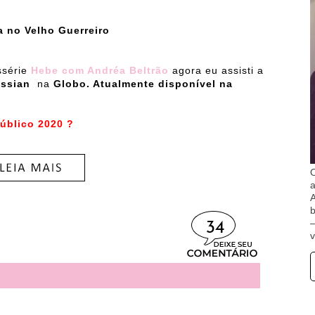
a no Velho Guerreiro
ssérie
Hebe com Andréa Beltrão
agora eu assisti a
essian
na
Globo. Atualmente disponível na
úblico 2020 ?
O
A
b
34
v