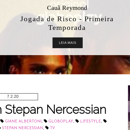
Aquileia BioControl
Shampoo e Condicionador Oil
Free Sarah K Professional: Vale
a Pena? Resenha Completa
LEIA MAIS
7.2.20
 Stepan Nercessian
,
,
,
,
GIANE ALBERTONI
GLOBOPLAY
LIFESTYLE
,
STEPAN NERCESSIAN
TV