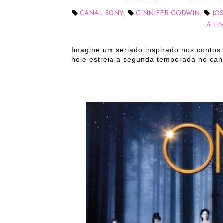
,
,
CANAL SONY
GINNIFER GODWIN
JO
A TI
Imagine um seriado inspirado nos contos 
hoje estreia a segunda temporada no can