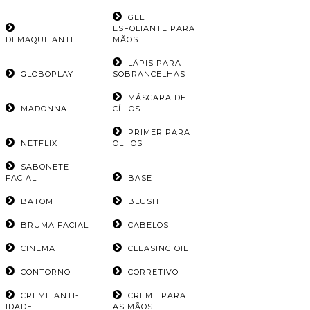
GEL
ESFOLIANTE PARA
DEMAQUILANTE
MÃOS
LÁPIS PARA
GLOBOPLAY
SOBRANCELHAS
MÁSCARA DE
MADONNA
CÍLIOS
PRIMER PARA
NETFLIX
OLHOS
SABONETE
FACIAL
BASE
BATOM
BLUSH
BRUMA FACIAL
CABELOS
CINEMA
CLEASING OIL
CONTORNO
CORRETIVO
CREME ANTI-
CREME PARA
IDADE
AS MÃOS