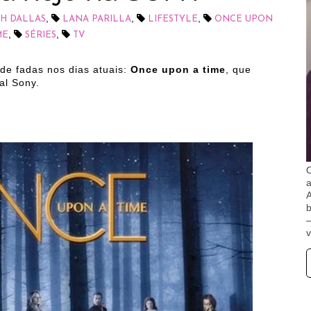
,
,
,
SH DALLAS
LANA PARILLA
LIFESTYLE
ONCE UPON
,
,
ME
SÉRIES
TV
de fadas nos dias atuais:
Once upon a time
, que
al Sony.
O
A
b
v