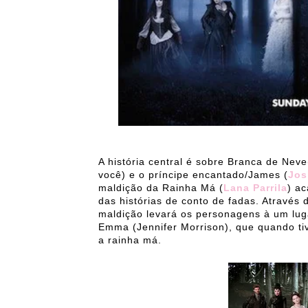
A história central é sobre Branca de Neve
você) e o príncipe encantado/James (
Jos
maldição da Rainha Má (
Lana Parrila
) a
das histórias de conto de fadas. Através
maldição levará os personagens à um lugar
Emma (Jennifer Morrison), que quando tiv
a rainha má.