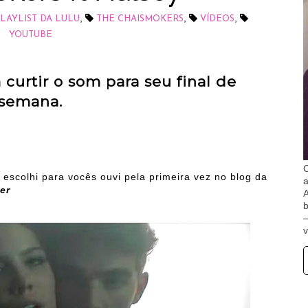
,
,
,
LAYLIST DA LULU
THE CHAISMOKERS
VÍDEOS
YOUTUBE
urtir o som para seu final de
semana.
O
escolhi para vocês ouvi pela primeira vez no blog da
er
A
b
v