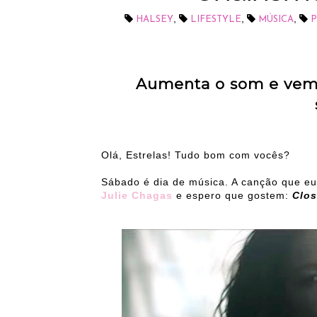
,
,
,
HALSEY
LIFESTYLE
MÚSICA
P
Aumenta o som e vem c
Olá, Estrelas! Tudo bom com vocês?
Sábado é dia de música. A canção que eu 
Julie Chagas
e espero que gostem:
Clos