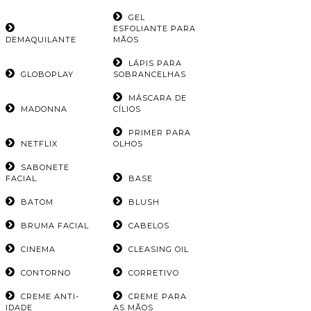
GEL
ESFOLIANTE PARA
DEMAQUILANTE
MÃOS
LÁPIS PARA
GLOBOPLAY
SOBRANCELHAS
MÁSCARA DE
MADONNA
CÍLIOS
PRIMER PARA
NETFLIX
OLHOS
SABONETE
FACIAL
BASE
BATOM
BLUSH
BRUMA FACIAL
CABELOS
CINEMA
CLEASING OIL
CONTORNO
CORRETIVO
CREME ANTI-
CREME PARA
IDADE
AS MÃOS