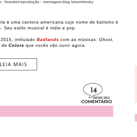
oto: Youtube/reprodução - montagem:blog luluonthesky
 ela é uma cantora americana cujo nome de batismo é
 Seu estilo musical é indie e pop.
2015, intitulado
Badland
s
com as músicas:
Ghost,
 de
Colors
que vocês vão ouvir agora.
14