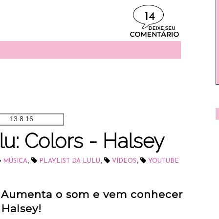
14
13.8.16
lu: Colors - Halsey
,
,
,
MÚSICA
PLAYLIST DA LULU
VÍDEOS
YOUTUBE
. Aumenta o som e vem conhecer
Halsey!