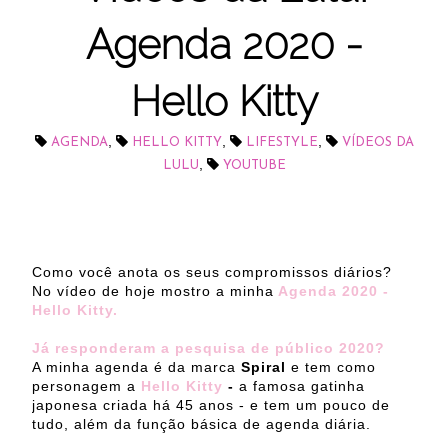
Agenda 2020 -
Hello Kitty
,
,
,
AGENDA
HELLO KITTY
LIFESTYLE
VÍDEOS DA
,
LULU
YOUTUBE
Como você anota os seus compromissos diários?
No vídeo de hoje mostro a minha
Agenda 2020 -
Hello Kitty.
Já responderam a pesquisa de público 2020?
A minha agenda é da marca
Spiral
e tem como
personagem a
Hello Kitty
-
a famosa gatinha
japonesa criada há 45 anos - e tem um pouco de
tudo, além da função básica de agenda diária.