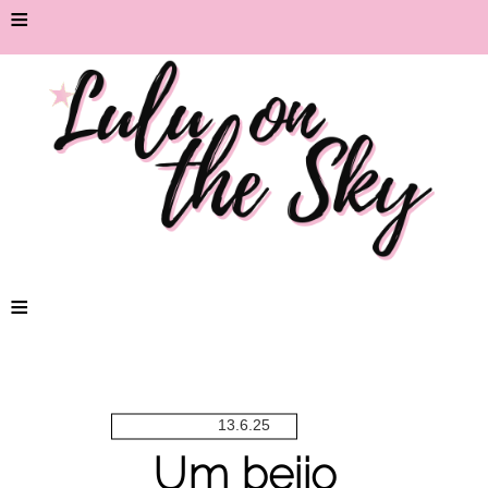
≡
≡
13.6.25
Um beijo