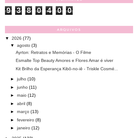
9
3
8
0
4
0
0
ARQUIVOS
▼
2026
(77)
▼
agosto
(3)
Ayrton: Retratos e Memórias - O Filme
Esmalte Top Beauty Amores e Flores Amar é viver
Kit Brilho da Esperança Kibô-no-iê - Triskle Cosmé...
►
julho
(10)
►
junho
(11)
►
maio
(12)
►
abril
(8)
►
março
(13)
►
fevereiro
(8)
►
janeiro
(12)