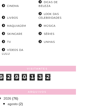
DICAS DE
CINEMA
BELEZA
LOOK DAS
LIVROS
CELEBRIDADES
MAQUIAGEM
MÚSICA
SKINCARE
SÉRIES
TV
UNHAS
VÍDEOS DA
LULU
VISITANTES
9
2
9
0
1
3
2
ARQUIVOS
▼
2026
(76)
▼
agosto
(2)