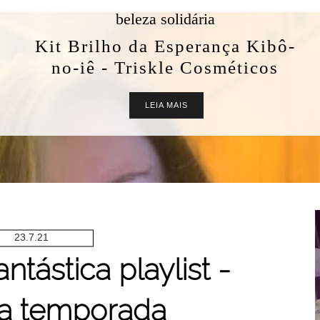
beleza solidária
Kit Brilho da Esperança Kibô-
no-iê - Triskle Cosméticos
LEIA MAIS
23.7.21
ntástica playlist -
a temporada