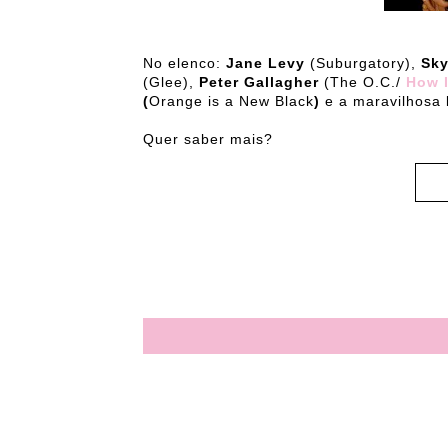
No elenco:
Jane Levy
(Suburgatory),
Sky
(Glee),
Peter Gallagher
(The O.C./
How I
(
Orange is a New Black
)
e a maravilhosa
Quer saber mais?