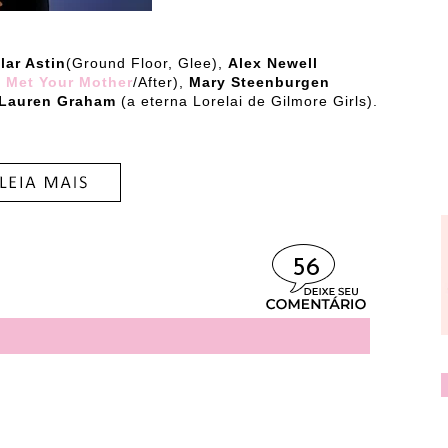
lar Astin
(Ground Floor, Glee),
Alex Newell
 Met Your Mother
/After),
Mary Steenburgen
Lauren Graham
(a eterna Lorelai de Gilmore Girls).
56