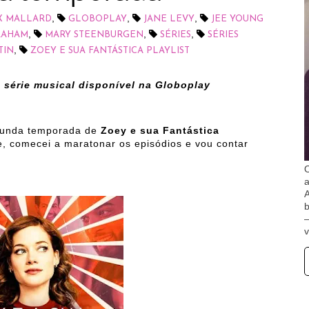
,
,
,
X MALLARD
GLOBOPLAY
JANE LEVY
JEE YOUNG
,
,
,
RAHAM
MARY STEENBURGEN
SÉRIES
SÉRIES
,
TIN
ZOEY E SUA FANTÁSTICA PLAYLIST
série musical disponível na Globoplay
unda temporada de
Zoey e sua Fantástica
, comecei a maratonar os episódios e vou contar
O
A
b
v