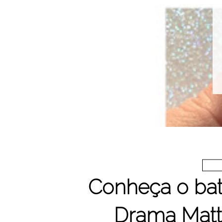
coleção Amores e Flo
Esmalte Top Beauty A
Flores Amar é vi
LEIA MAIS
Conheça o ba
Drama Mat