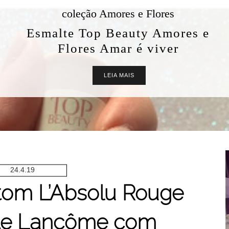
res
mores e
ver
24.4.19
tom L’Absolu Rouge
te Lancôme com