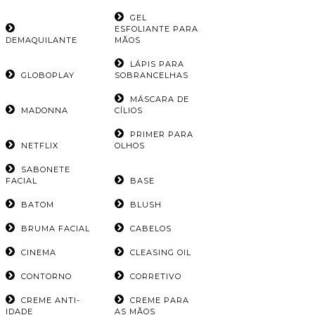
GEL
ESFOLIANTE PARA
DEMAQUILANTE
MÃOS
LÁPIS PARA
GLOBOPLAY
SOBRANCELHAS
MÁSCARA DE
MADONNA
CÍLIOS
PRIMER PARA
NETFLIX
OLHOS
SABONETE
FACIAL
BASE
BATOM
BLUSH
BRUMA FACIAL
CABELOS
CINEMA
CLEASING OIL
CONTORNO
CORRETIVO
CREME ANTI-
CREME PARA
IDADE
AS MÃOS