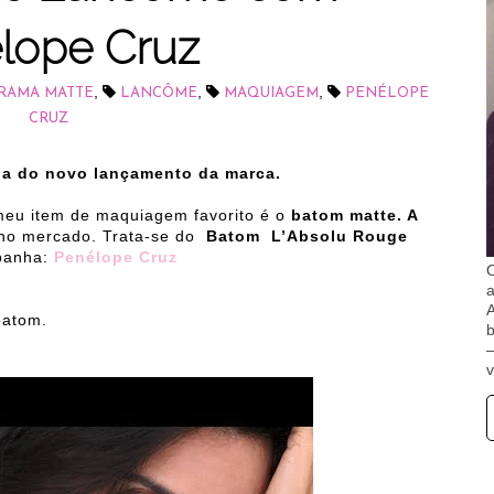
lope Cruz
,
,
,
DRAMA MATTE
LANCÔME
MAQUIAGEM
PENÉLOPE
CRUZ
da do novo lançamento da marca.
eu item de maquiagem favorito é o
batom matte. A
 no mercado.
Trata-se do
Batom L’Absolu Rouge
mpanha:
Penélope Cruz
O
A
batom.
b
v