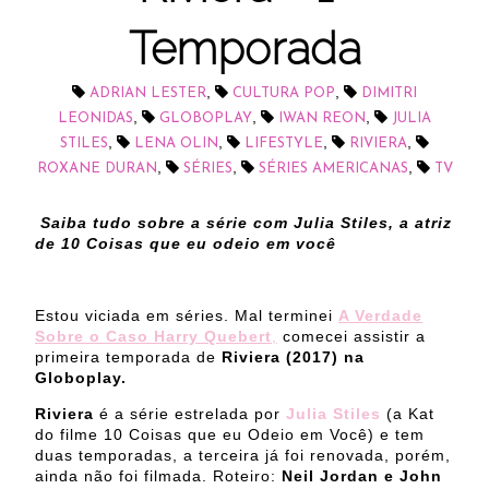
Temporada
,
,
ADRIAN LESTER
CULTURA POP
DIMITRI
,
,
,
LEONIDAS
GLOBOPLAY
IWAN REON
JULIA
,
,
,
,
STILES
LENA OLIN
LIFESTYLE
RIVIERA
,
,
,
ROXANE DURAN
SÉRIES
SÉRIES AMERICANAS
TV
Saiba tudo sobre a série com Julia Stiles, a atriz
de 10 Coisas que eu odeio em você
Estou viciada em séries. Mal terminei
A Verdade
Sobre o Caso Harry Quebert
,
comecei assistir a
primeira temporada de
Riviera (2017) na
Globoplay.
Riviera
é a série estrelada por
Julia Stiles
(a Kat
do filme 10 Coisas que eu Odeio em Você) e tem
duas temporadas, a terceira já foi renovada, porém,
ainda não foi filmada. Roteiro:
Neil Jordan e John