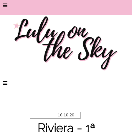
≡
≡
16.10.20
Riviera - 1ª