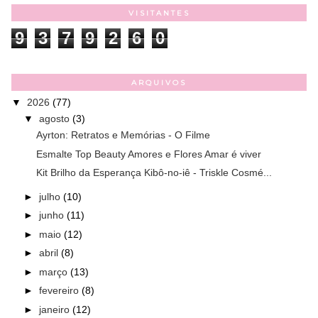
VISITANTES
9
3
7
9
2
6
0
ARQUIVOS
▼
2026
(77)
▼
agosto
(3)
Ayrton: Retratos e Memórias - O Filme
Esmalte Top Beauty Amores e Flores Amar é viver
Kit Brilho da Esperança Kibô-no-iê - Triskle Cosmé...
►
julho
(10)
►
junho
(11)
►
maio
(12)
►
abril
(8)
►
março
(13)
►
fevereiro
(8)
►
janeiro
(12)