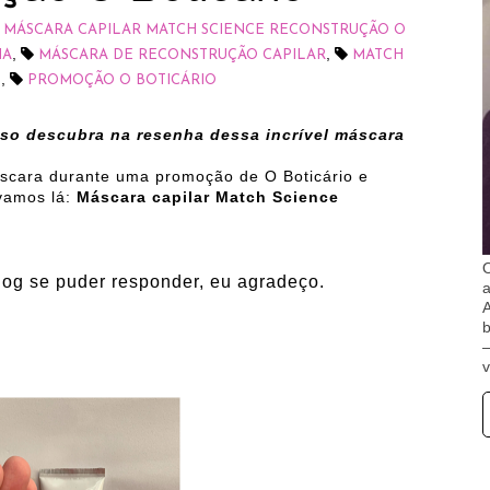
MÁSCARA CAPILAR MATCH SCIENCE RECONSTRUÇÃO O
,
,
HA
MÁSCARA DE RECONSTRUÇÃO CAPILAR
MATCH
,
O
PROMOÇÃO O BOTICÁRIO
uso descubra na resenha dessa incrível máscara
áscara durante uma promoção de O Boticário e
 vamos lá:
Máscara capilar Match Science
O
log se puder responder, eu agradeço.
A
b
v