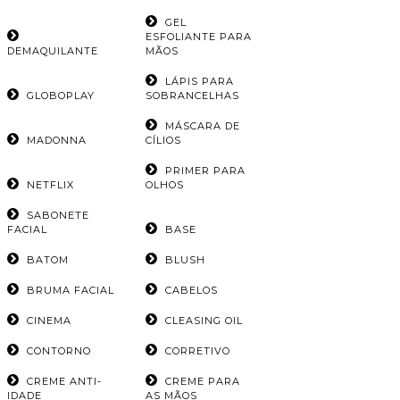
GEL
ESFOLIANTE PARA
DEMAQUILANTE
MÃOS
LÁPIS PARA
GLOBOPLAY
SOBRANCELHAS
MÁSCARA DE
MADONNA
CÍLIOS
PRIMER PARA
NETFLIX
OLHOS
SABONETE
FACIAL
BASE
BATOM
BLUSH
BRUMA FACIAL
CABELOS
CINEMA
CLEASING OIL
CONTORNO
CORRETIVO
CREME ANTI-
CREME PARA
IDADE
AS MÃOS