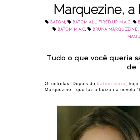
Marquezine, a 
,
,
BATOM
BATOM ALL FIRED UP M.A.C
,
,
BATOM M.A.C
BRUNA MARQUEZINE
MAQU
Tudo o que você queria 
de 
Oi estrelas. Depois do
batom claro
, hoj
Marquezine - que faz a Luíza na novela "