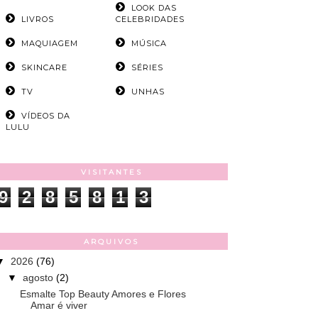
LOOK DAS
LIVROS
CELEBRIDADES
MAQUIAGEM
MÚSICA
SKINCARE
SÉRIES
TV
UNHAS
VÍDEOS DA
LULU
VISITANTES
9
2
8
5
8
1
3
ARQUIVOS
▼
2026
(76)
▼
agosto
(2)
Esmalte Top Beauty Amores e Flores
Amar é viver