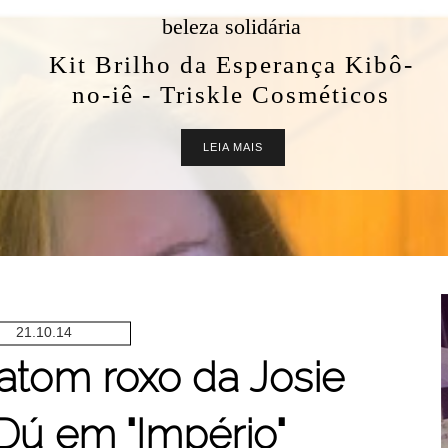
beleza solidária
Kit Brilho da Esperança Kibô-
no-iê - Triskle Cosméticos
LEIA MAIS
21.10.14
atom roxo da Josie
Dú em "Império"