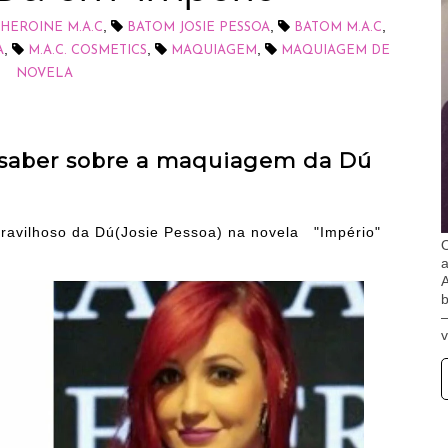
,
,
,
HEROINE M.A.C
BATOM JOSIE PESSOA
BATOM M.A.C
,
,
,
A
M.A.C. COSMETICS
MAQUIAGEM
MAQUIAGEM DE
NOVELA
 saber sobre a maquiagem da Dú
aravilhoso da Dú(Josie Pessoa) na novela "Império"
O
A
b
v