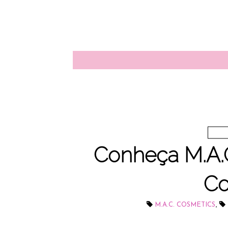
Conheça M.A.C
Co
,
M.A.C. COSMETICS