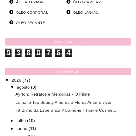
ÁGUA TERMAL
ÓLEO CAPILAR
ÓLEO CORPORAL
ÓLEO LABIAL
ÓLEO SECANTE
VISITANTES
9
3
8
0
7
6
4
ARQUIVOS
▼
2026
(77)
▼
agosto
(3)
Ayrton: Retratos e Memórias - O Filme
Esmalte Top Beauty Amores e Flores Amar é viver
Kit Brilho da Esperança Kibô-no-iê - Triskle Cosmé...
►
julho
(10)
►
junho
(11)