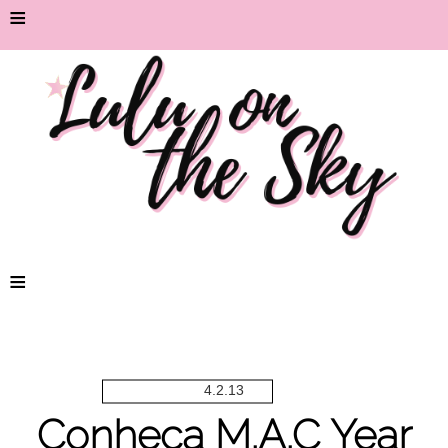
≡
≡
4.2.13
Conheça M.A.C Year