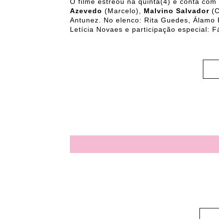
O filme estreou na quinta(4) e conta com
Azevedo
(Marcelo),
Malvino Salvador
(C
Antunez. No elenco: Rita Guedes, Álamo 
Letícia Novaes e participação especial: Fá