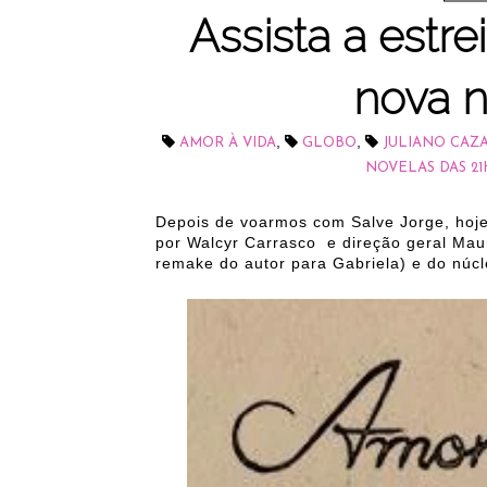
Assista a estre
nova n
,
,
AMOR À VIDA
GLOBO
JULIANO CAZ
NOVELAS DAS 21
Depois de voarmos com Salve Jorge, hoje
por Walcyr Carrasco e direção geral Mau
remake do autor para Gabriela) e do núcl