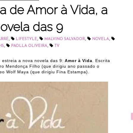
ia de Amor à Vida, a
ovela das 9
,
,
,
,
ARRÉ
LIFESTYLE
MALVINO SALVADOR
NOVELA
,
,
HS
PAOLLA OLIVEIRA
TV
 estreia a nova novela das 9:
Amor à Vida
. Escrita
ro Mendonça Filho (que dirigiu ano passado o
eo Wolf Maya (que dirigiu Fina Estampa).