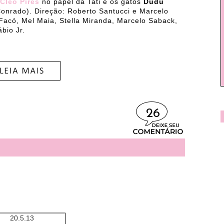
Cléo Pires
no papel da Tati e os gatos
Dudu
onrado). Direção: Roberto Santucci e Marcelo
Facó, Mel Maia, Stella Miranda, Marcelo Saback,
bio Jr.
26
20.5.13