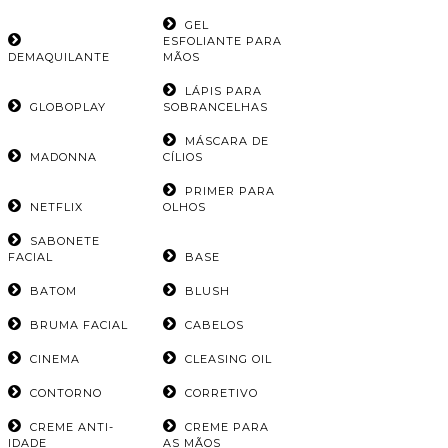
GEL
ESFOLIANTE PARA
DEMAQUILANTE
MÃOS
LÁPIS PARA
GLOBOPLAY
SOBRANCELHAS
MÁSCARA DE
MADONNA
CÍLIOS
PRIMER PARA
NETFLIX
OLHOS
SABONETE
FACIAL
BASE
BATOM
BLUSH
BRUMA FACIAL
CABELOS
CINEMA
CLEASING OIL
CONTORNO
CORRETIVO
CREME ANTI-
CREME PARA
IDADE
AS MÃOS