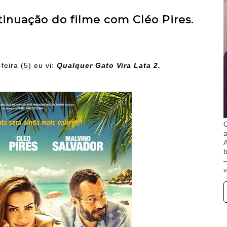
tinuação do filme com Cléo Pires.
feira (5) eu vi:
Qualquer Gato Vira Lata 2.
O
A
b
v