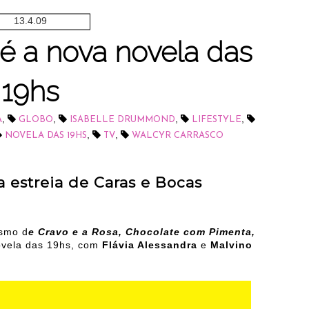
13.4.09
é a nova novela das
19hs
,
,
,
,
A
GLOBO
ISABELLE DRUMMOND
LIFESTYLE
,
,
NOVELA DAS 19HS
TV
WALCYR CARRASCO
a estreia de Caras e Bocas
smo d
e Cravo e a Rosa, Chocolate com Pimenta,
ovela das 19hs, com
Flávia Alessandra
e
Malvino