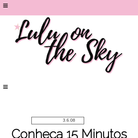
≡
≡
3.6.08
Conheça 15 Minutos