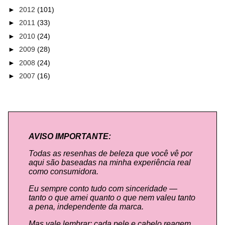
►
2012
(101)
►
2011
(33)
►
2010
(24)
►
2009
(28)
►
2008
(24)
►
2007
(16)
AVISO IMPORTANTE:
Todas as resenhas de beleza que você vê por
aqui são baseadas na minha experiência real
como consumidora.
Eu sempre conto tudo com sinceridade —
tanto o que amei quanto o que nem valeu tanto
a pena, independente da marca.
Mas vale lembrar: cada pele e cabelo reagem