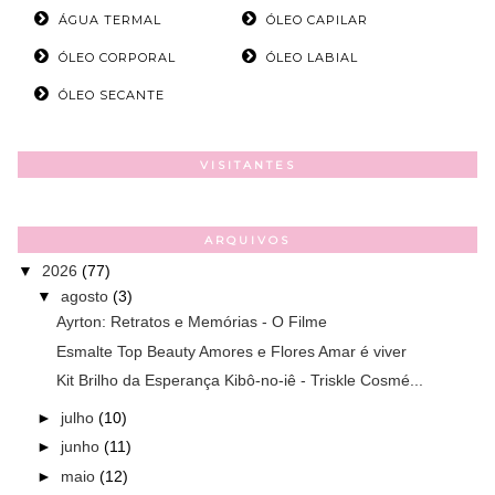
ÁGUA TERMAL
ÓLEO CAPILAR
ÓLEO CORPORAL
ÓLEO LABIAL
ÓLEO SECANTE
VISITANTES
ARQUIVOS
▼
2026
(77)
▼
agosto
(3)
Ayrton: Retratos e Memórias - O Filme
Esmalte Top Beauty Amores e Flores Amar é viver
Kit Brilho da Esperança Kibô-no-iê - Triskle Cosmé...
►
julho
(10)
►
junho
(11)
►
maio
(12)