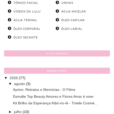
TÔNICO FACIAL
UNHAS
VÍDEOS DA LULU
ÁGUA MICELAR
ÁGUA TERMAL
ÓLEO CAPILAR
ÓLEO CORPORAL
ÓLEO LABIAL
ÓLEO SECANTE
VISITANTES
ARQUIVOS
▼
2026
(77)
▼
agosto
(3)
Ayrton: Retratos e Memórias - O Filme
Esmalte Top Beauty Amores e Flores Amar é viver
Kit Brilho da Esperança Kibô-no-iê - Triskle Cosmé...
►
julho
(10)