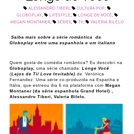
,
,
ALESSANDRO TIBERI
CULTURA POP
,
,
,
GLOBOPLAY
LIFESTYLE
LONGE DE VOCÊ
,
,
,
MEGAN MONTANER
SÉRIES
TV
VALERIA BILELO
Saiba mais sobre a série romântica da
Globoplay entre uma espanhola e um italiano
Quem gosta de comédia romântica? Eu descobri na
Globoplay,
uma série chamada:
Longe Você
(
Lejos de Ti/ Love Invitable)
de Verónica
Fernandez. Uma série co-produzida na Espanha e
Itália, que estreou dia 6 na plataforma com
Megan
Montaner (da série espanhola Grand Hotel) ,
Alessandro Tiberi, Valeria Bilelo.