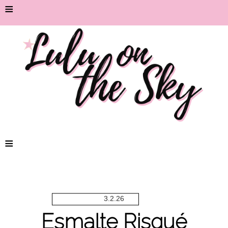
≡
≡
3.2.26
Esmalte Risqué