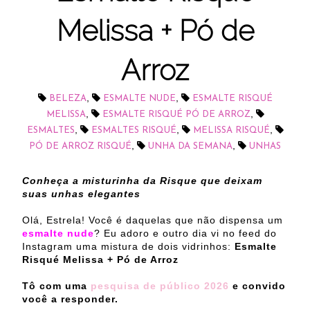
Melissa + Pó de
Arroz
,
,
BELEZA
ESMALTE NUDE
ESMALTE RISQUÉ
,
,
MELISSA
ESMALTE RISQUÉ PÓ DE ARROZ
,
,
,
ESMALTES
ESMALTES RISQUÉ
MELISSA RISQUÉ
,
,
PÓ DE ARROZ RISQUÉ
UNHA DA SEMANA
UNHAS
Conheça a misturinha da Risque que deixam
suas unhas elegantes
Olá, Estrela! Você é daquelas que não dispensa um
esmalte nude
? Eu adoro e outro dia vi no feed do
Instagram uma mistura de dois vidrinhos:
Esmalte
Risqué Melissa + Pó de Arroz
Tô com uma
pesquisa de público 2026
e convido
você a responder.