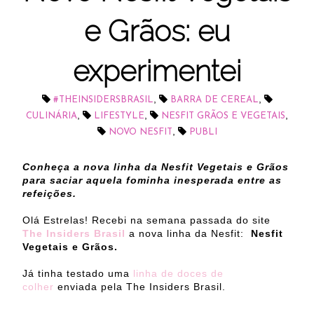
e Grãos: eu
experimentei
,
,
#THEINSIDERSBRASIL
BARRA DE CEREAL
,
,
,
CULINÁRIA
LIFESTYLE
NESFIT GRÃOS E VEGETAIS
,
NOVO NESFIT
PUBLI
Conheça a nova linha da Nesfit Vegetais e Grãos
para saciar aquela fominha inesperada entre as
refeições.
Olá Estrelas! Recebi na semana passada do site
The Insiders Brasil
a nova linha da Nesfit:
Nesfit
Vegetais e Grãos.
Já tinha testado uma
linha de doces de
colher
enviada pela The Insiders Brasil.