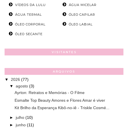
VÍDEOS DA LULU
ÁGUA MICELAR
ÁGUA TERMAL
ÓLEO CAPILAR
ÓLEO CORPORAL
ÓLEO LABIAL
ÓLEO SECANTE
VISITANTES
ARQUIVOS
▼
2026
(77)
▼
agosto
(3)
Ayrton: Retratos e Memórias - O Filme
Esmalte Top Beauty Amores e Flores Amar é viver
Kit Brilho da Esperança Kibô-no-iê - Triskle Cosmé...
►
julho
(10)
►
junho
(11)