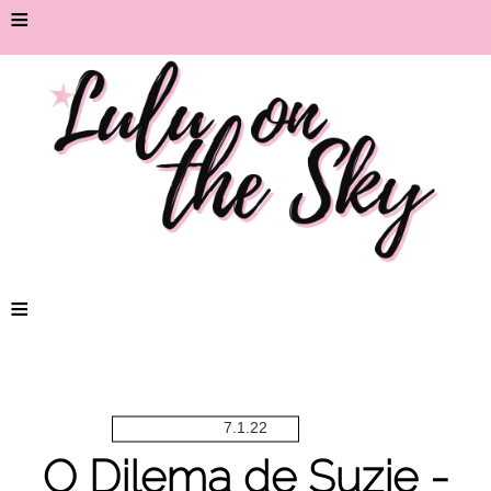
≡
≡
7.1.22
O Dilema de Suzie -