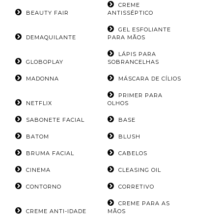
CREME
BEAUTY FAIR
ANTISSÉPTICO
GEL ESFOLIANTE
DEMAQUILANTE
PARA MÃOS
LÁPIS PARA
GLOBOPLAY
SOBRANCELHAS
MADONNA
MÁSCARA DE CÍLIOS
PRIMER PARA
NETFLIX
OLHOS
SABONETE FACIAL
BASE
BATOM
BLUSH
BRUMA FACIAL
CABELOS
CINEMA
CLEASING OIL
CONTORNO
CORRETIVO
CREME PARA AS
CREME ANTI-IDADE
MÃOS