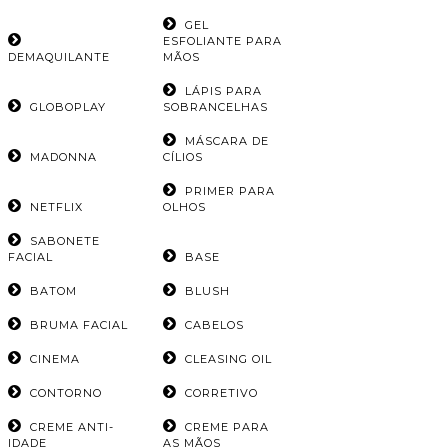
GEL
ESFOLIANTE PARA
DEMAQUILANTE
MÃOS
LÁPIS PARA
GLOBOPLAY
SOBRANCELHAS
MÁSCARA DE
MADONNA
CÍLIOS
PRIMER PARA
NETFLIX
OLHOS
SABONETE
FACIAL
BASE
BATOM
BLUSH
BRUMA FACIAL
CABELOS
CINEMA
CLEASING OIL
CONTORNO
CORRETIVO
CREME ANTI-
CREME PARA
IDADE
AS MÃOS