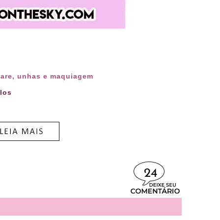
care, unhas e maquiagem
los
24