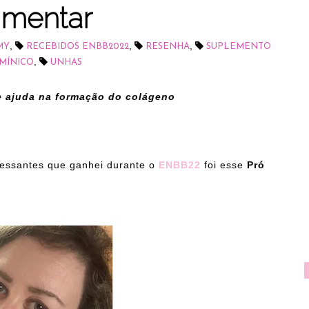
imentar
,
,
,
MY
RECEBIDOS ENBB2022
RESENHA
SUPLEMENTO
,
AMÍNICO
UNHAS
 ajuda na formação do colágeno
ressantes que ganhei durante o
ENBB22
foi esse
Pró