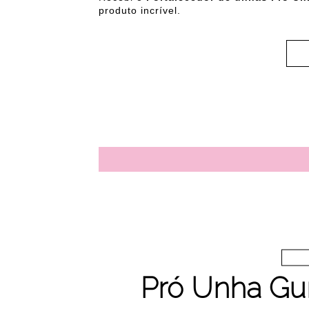
produto incrível.
Pró Unha G