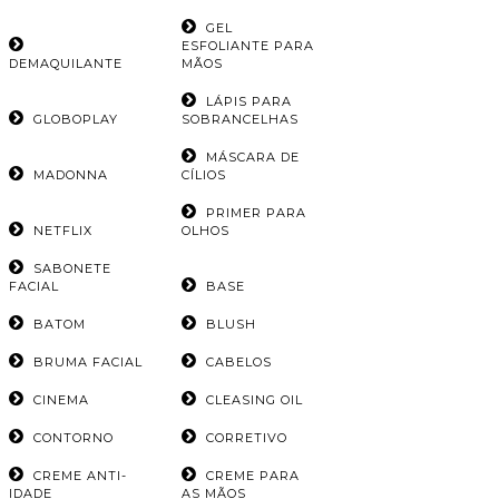
GEL
ESFOLIANTE PARA
DEMAQUILANTE
MÃOS
LÁPIS PARA
GLOBOPLAY
SOBRANCELHAS
MÁSCARA DE
MADONNA
CÍLIOS
PRIMER PARA
NETFLIX
OLHOS
SABONETE
FACIAL
BASE
BATOM
BLUSH
BRUMA FACIAL
CABELOS
CINEMA
CLEASING OIL
CONTORNO
CORRETIVO
CREME ANTI-
CREME PARA
IDADE
AS MÃOS