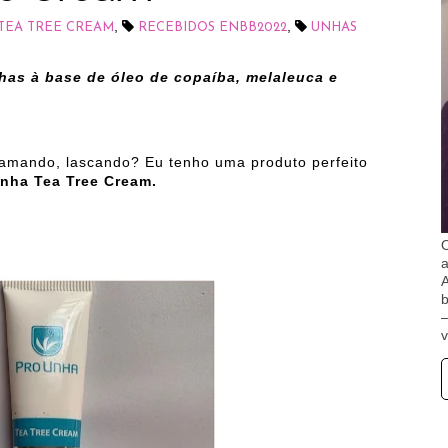
,
,
TEA TREE CREAM
RECEBIDOS ENBB2022
UNHAS
has à base de óleo de copaíba, melaleuca e
scamando, lascando? Eu tenho uma produto perfeito
Unha Tea Tree Cream.
O
A
b
v