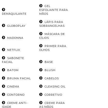
GEL
ESFOLIANTE PARA
DEMAQUILANTE
MÃOS
LÁPIS PARA
GLOBOPLAY
SOBRANCELHAS
MÁSCARA DE
MADONNA
CÍLIOS
PRIMER PARA
NETFLIX
OLHOS
SABONETE
FACIAL
BASE
BATOM
BLUSH
BRUMA FACIAL
CABELOS
CINEMA
CLEASING OIL
CONTORNO
CORRETIVO
CREME ANTI-
CREME PARA
IDADE
AS MÃOS