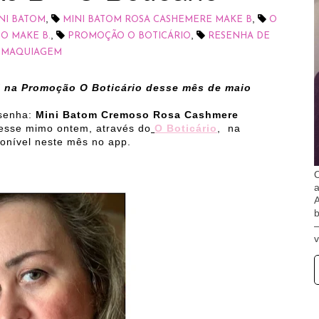
,
,
NI BATOM
MINI BATOM ROSA CASHEMERE MAKE B
O
,
,
O MAKE B.
PROMOÇÃO O BOTICÁRIO
RESENHA DE
MAQUIAGEM
 na Promoção O Boticário desse mês de maio
esenha:
Mini Batom Cremoso Rosa Cashmere
esse mimo ontem, através do
O Boticário
, na
onível neste mês no app.
O
A
b
v