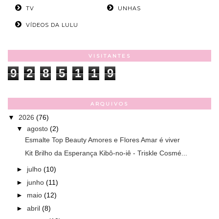
TV
UNHAS
VÍDEOS DA LULU
VISITANTES
9
2
8
5
1
1
9
ARQUIVOS
▼
2026
(76)
▼
agosto
(2)
Esmalte Top Beauty Amores e Flores Amar é viver
Kit Brilho da Esperança Kibô-no-iê - Triskle Cosmé...
►
julho
(10)
►
junho
(11)
►
maio
(12)
►
abril
(8)