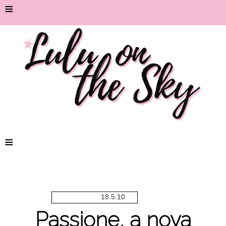
≡
≡
18.5.10
Passione, a nova