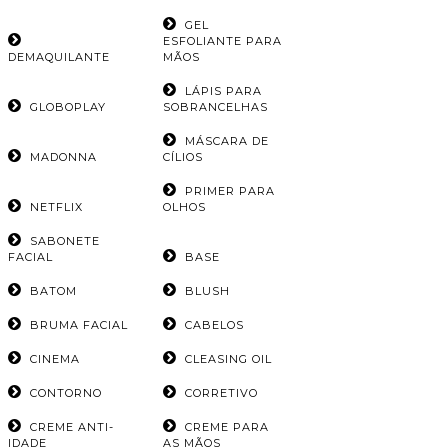
GEL
ESFOLIANTE PARA
DEMAQUILANTE
MÃOS
LÁPIS PARA
GLOBOPLAY
SOBRANCELHAS
MÁSCARA DE
MADONNA
CÍLIOS
PRIMER PARA
NETFLIX
OLHOS
SABONETE
FACIAL
BASE
BATOM
BLUSH
BRUMA FACIAL
CABELOS
CINEMA
CLEASING OIL
CONTORNO
CORRETIVO
CREME ANTI-
CREME PARA
IDADE
AS MÃOS