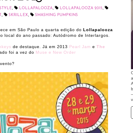
,
,
,
STYLE
LOLLAPALOOZA
LOLLAPALOOZA 2015
,
,
T
SKRILLEX
SMASHING PUMPKINS
ntece em São Paulo a quarta edição do
Lollapalooza
o local do ano passado: Autódromo de Interlargos.
nkeys
de destaque. Já em 2013
Pearl Jam
e
The
ado foi a vez do
Muse e New Order
evento?
O
A
b
v