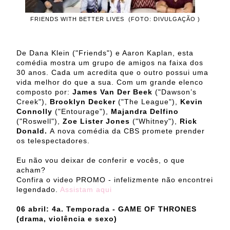
FRIENDS WITH BETTER LIVES (FOTO: DIVULGAÇÃO )
De Dana Klein ("Friends") e Aaron Kaplan, esta
comédia mostra um grupo de amigos na faixa dos
30 anos. Cada um acredita que o outro possui uma
vida melhor do que a sua. Com um grande elenco
composto por:
James Van Der Beek
("Dawson’s
Creek"),
Brooklyn Decker
("The League"),
Kevin
Connolly
("Entourage"),
Majandra Delfino
("Roswell"),
Zoe Lister Jones
("Whitney"),
Rick
Donald.
A nova comédia da CBS promete prender
os telespectadores.
Eu não vou deixar de conferir e vocês, o que
acham?
Confira o video PROMO - infelizmente não encontrei
legendado.
Assistam aqui
06 abril: 4a. Temporada - GAME OF THRONES
(drama, violência e sexo)