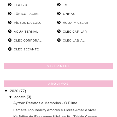
TEATRO
TV
TÔNICO FACIAL
UNHAS
VÍDEOS DA LULU
ÁGUA MICELAR
ÁGUA TERMAL
ÓLEO CAPILAR
ÓLEO CORPORAL
ÓLEO LABIAL
ÓLEO SECANTE
VISITANTES
ARQUIVOS
▼
2026
(77)
▼
agosto
(3)
Ayrton: Retratos e Memórias - O Filme
Esmalte Top Beauty Amores e Flores Amar é viver
Kit Brilho da Esperança Kibô-no-iê - Triskle Cosmé...