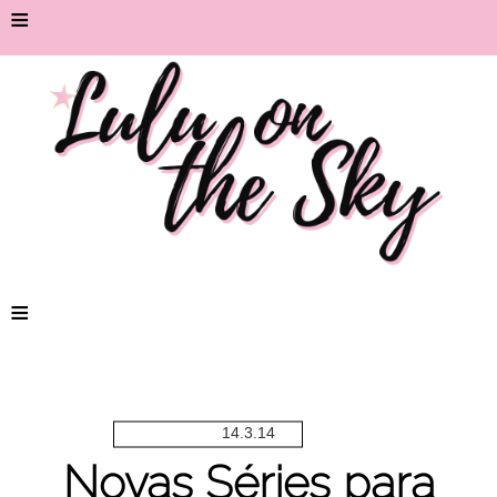
≡
≡
14.3.14
Novas Séries para