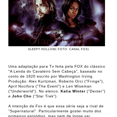
SLEEPY HOLLOW( FOTO: CANAL FOX)
Uma adaptação para Tv feita pela FOX do clássico
"A Lenda do Cavaleiro Sem Cabeça", baseado no
conto de 1820 escrito por Washington Irving.
Produção: Alex Kurtzman, Roberto Orci ("Fringe"),
April Nocifora ("The Event") e Len Wiseman
("Underworld"). No elenco:
Katia Winter
("Dexter")
e
John Cho
("Star Trek").
A intenção da Fox é que essa série seja a rival de
"Supernatural". Particularmente gostei muito dos
primeiros episódios, mas nem de longe vai