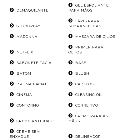
GEL ESFOLIANTE
DEMAQUILANTE
PARA MÃOS
LÁPIS PARA
GLOBOPLAY
SOBRANCELHAS
MADONNA
MÁSCARA DE CÍLIOS
PRIMER PARA
NETFLIX
OLHOS
SABONETE FACIAL
BASE
BATOM
BLUSH
BRUMA FACIAL
CABELOS
CINEMA
CLEASING OIL
CONTORNO
CORRETIVO
CREME PARA AS
CREME ANTI-IDADE
MÃOS
CREME SEM
ENXÁGUE
DELINEADOR