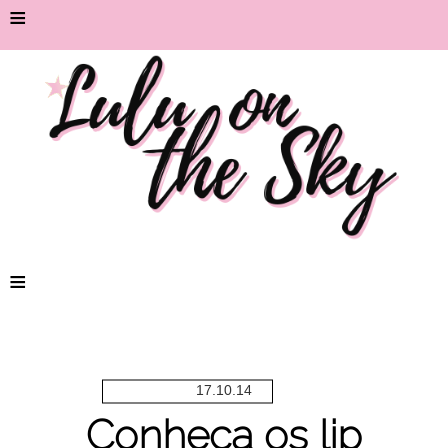
≡
≡
17.10.14
Conheça os lip