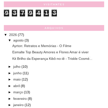
VISITANTES
9
3
7
9
4
1
3
ARQUIVOS
▼
2026
(77)
▼
agosto
(3)
Ayrton: Retratos e Memórias - O Filme
Esmalte Top Beauty Amores e Flores Amar é viver
Kit Brilho da Esperança Kibô-no-iê - Triskle Cosmé...
►
julho
(10)
►
junho
(11)
►
maio
(12)
►
abril
(8)
►
março
(13)
►
fevereiro
(8)
►
janeiro
(12)