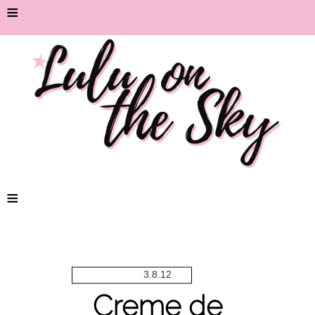
≡
≡
3.8.12
Creme de