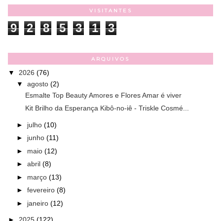
VISITANTES
9
2
8
5
3
1
3
ARQUIVOS
▼
2026
(76)
▼
agosto
(2)
Esmalte Top Beauty Amores e Flores Amar é viver
Kit Brilho da Esperança Kibô-no-iê - Triskle Cosmé...
►
julho
(10)
►
junho
(11)
►
maio
(12)
►
abril
(8)
►
março
(13)
►
fevereiro
(8)
►
janeiro
(12)
►
2025
(122)