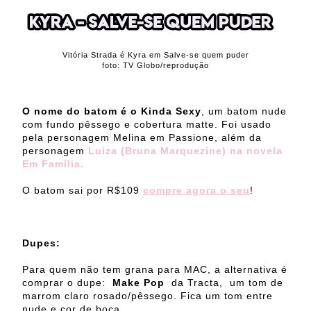
Vitória Strada é Kyra em Salve-se quem puder
foto: TV Globo/reprodução
O nome do batom é o Kinda Sexy
, um batom nude
com fundo pêssego e cobertura matte. Foi usado
pela personagem Melina em Passione, além da
personagem
Luiza (Bruna Marquezine) na novela
Em Família.
O batom sai por R$109
compre agora o seu
!
Dupes:
Para quem não tem grana para MAC, a alternativa é
comprar o dupe:
Make Pop
da Tracta, um tom de
marrom claro rosado/pêssego. Fica um tom entre
nude e cor de boca.