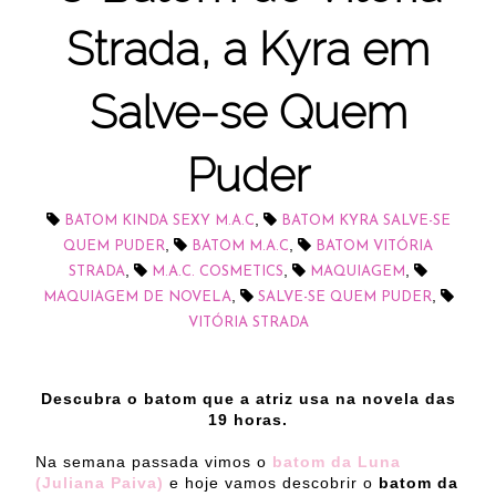
Strada, a Kyra em
Salve-se Quem
Puder
,
BATOM KINDA SEXY M.A.C
BATOM KYRA SALVE-SE
,
,
QUEM PUDER
BATOM M.A.C
BATOM VITÓRIA
,
,
,
STRADA
M.A.C. COSMETICS
MAQUIAGEM
,
,
MAQUIAGEM DE NOVELA
SALVE-SE QUEM PUDER
VITÓRIA STRADA
Descubra o batom que a atriz usa na novela das
19 horas.
Na semana passada vimos o
batom da Luna
(Juliana Paiva)
e hoje vamos descobrir o
batom da