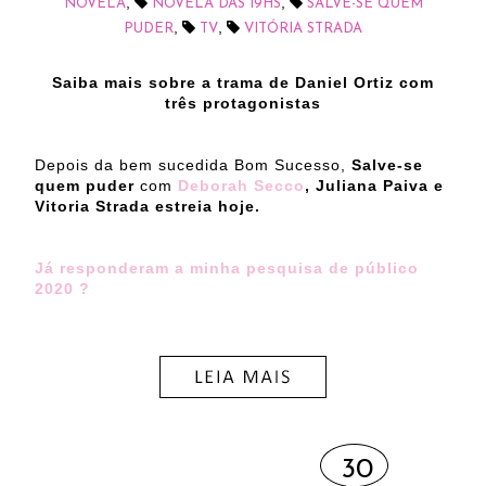
,
,
NOVELA
NOVELA DAS 19HS
SALVE-SE QUEM
,
,
PUDER
TV
VITÓRIA STRADA
Saiba mais sobre a trama de Daniel Ortiz com
três protagonistas
Depois da bem sucedida Bom Sucesso,
Salve-se
quem puder
com
Deborah Secco
, Juliana Paiva e
Vitoria Strada estreia hoje.
Já responderam a minha pesquisa de público
2020 ?
30