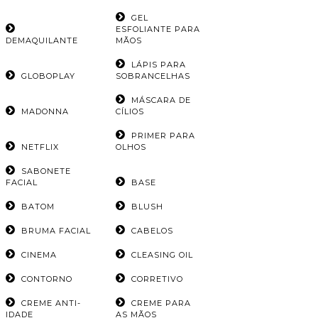
GEL
ESFOLIANTE PARA
DEMAQUILANTE
MÃOS
LÁPIS PARA
GLOBOPLAY
SOBRANCELHAS
MÁSCARA DE
MADONNA
CÍLIOS
PRIMER PARA
NETFLIX
OLHOS
SABONETE
FACIAL
BASE
BATOM
BLUSH
BRUMA FACIAL
CABELOS
CINEMA
CLEASING OIL
CONTORNO
CORRETIVO
CREME ANTI-
CREME PARA
IDADE
AS MÃOS