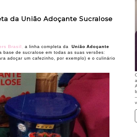
ta da União Adoçante Sucralose
ers Brasil
,
a linha completa da
União Adoçante
a base de sucralose em todas as suas versões:
ara adoçar um cafezinho, por exemplo) e o culinário
O
A
b
v