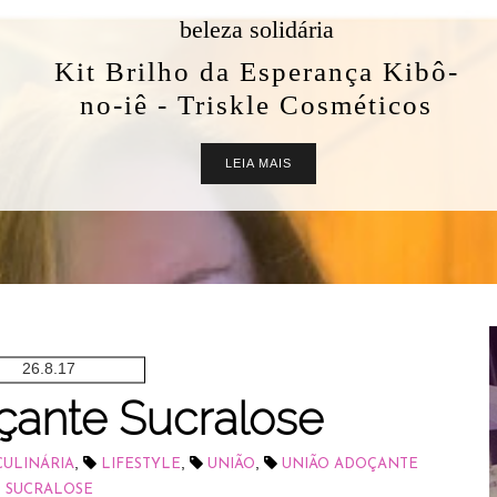
beleza solidária
Kit Brilho da Esperança Kibô-
no-iê - Triskle Cosméticos
LEIA MAIS
26.8.17
çante Sucralose
,
,
,
CULINÁRIA
LIFESTYLE
UNIÃO
UNIÃO ADOÇANTE
SUCRALOSE