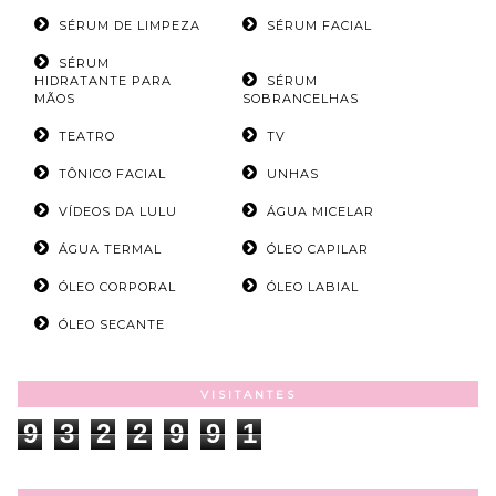
SÉRUM DE LIMPEZA
SÉRUM FACIAL
SÉRUM
HIDRATANTE PARA
SÉRUM
MÃOS
SOBRANCELHAS
TEATRO
TV
TÔNICO FACIAL
UNHAS
VÍDEOS DA LULU
ÁGUA MICELAR
ÁGUA TERMAL
ÓLEO CAPILAR
ÓLEO CORPORAL
ÓLEO LABIAL
ÓLEO SECANTE
VISITANTES
9
3
2
2
9
9
1