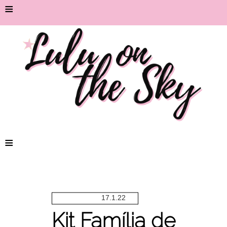
≡
≡
17.1.22
Kit Família de