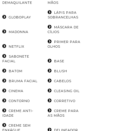
DEMAQUILANTE
MÃOS
LÁPIS PARA
GLOBOPLAY
SOBRANCELHAS
MÁSCARA DE
MADONNA
CÍLIOS
PRIMER PARA
NETFLIX
OLHOS
SABONETE
FACIAL
BASE
BATOM
BLUSH
BRUMA FACIAL
CABELOS
CINEMA
CLEASING OIL
CONTORNO
CORRETIVO
CREME ANTI-
CREME PARA
IDADE
AS MÃOS
CREME SEM
ENXÁGUE
DELINEADOR