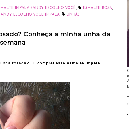
,
,
SMALTE IMPALA SANDY ESCOLHO VOCÊ
ESMALTE ROSA
,
SANDY ESCOLHO VOCÊ IMPALA
UNHAS
osado? Conheça a minha unha da
semana
 unha rosada? Eu comprei esse
esmalte Impala
O
A
b
v