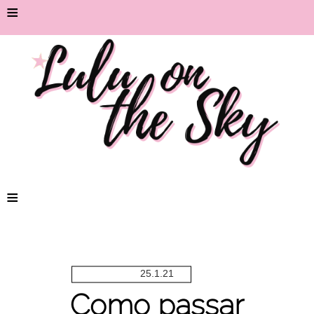
≡
≡
25.1.21
Como passar