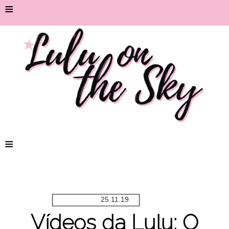
≡
≡
25.11.19
Vídeos da Lulu: O