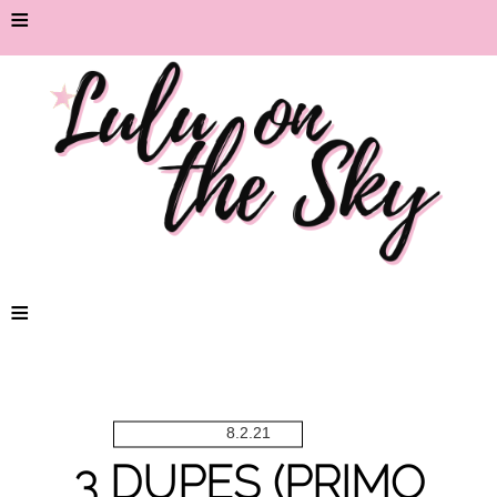
≡
≡
8.2.21
3 DUPES (PRIMO