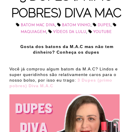
POBRES) DIVA MAC
,
,
,
BATOM MAC DIVA
BATOM VINHO
DUPES
,
,
MAQUIAGEM
VÍDEOS DA LULU
YOUTUBE
Gosta dos batons da M.A.C mas não tem
dinheiro? Conheça os dupes
Você já comprou algum batom da M.A.C? Lindos e
super queridinhos são relativamente caros para o
nosso bolso, por isso eu trago:
3 Dupes (primo
pobres) Diva M.A.C