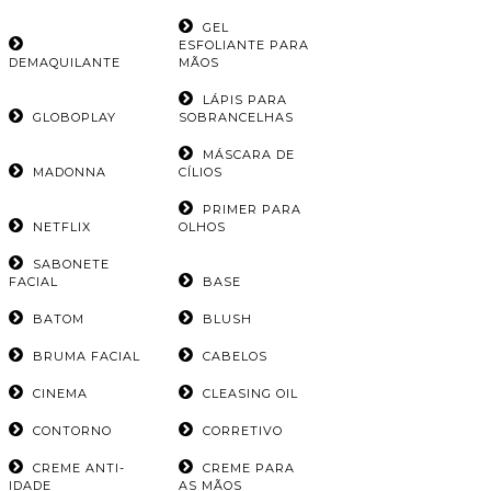
GEL
ESFOLIANTE PARA
DEMAQUILANTE
MÃOS
LÁPIS PARA
GLOBOPLAY
SOBRANCELHAS
MÁSCARA DE
MADONNA
CÍLIOS
PRIMER PARA
NETFLIX
OLHOS
SABONETE
FACIAL
BASE
BATOM
BLUSH
BRUMA FACIAL
CABELOS
CINEMA
CLEASING OIL
CONTORNO
CORRETIVO
CREME ANTI-
CREME PARA
IDADE
AS MÃOS