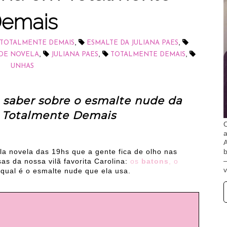
emais
,
,
 TOTALMENTE DEMAIS
ESMALTE DA JULIANA PAES
,
,
,
 DE NOVELA
JULIANA PAES
TOTALMENTE DEMAIS
UNHAS
 saber sobre o esmalte nude da
 Totalmente Demais
O
A
b
la novela das 19hs que a gente fica de olho nas
s da nossa vilã favorita Carolina:
os
batons
,
o
v
qual é o esmalte nude que ela usa.