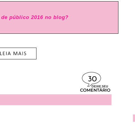
 de público 2016 no blog?
30