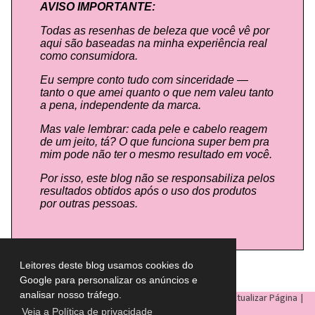
AVISO IMPORTANTE:
Todas as resenhas de beleza que você vê por
aqui são baseadas na minha experiência real
como consumidora.
Eu sempre conto tudo com sinceridade —
tanto o que amei quanto o que nem valeu tanto
a pena, independente da marca.
Mas vale lembrar: cada pele e cabelo reagem
de um jeito, tá? O que funciona super bem pra
mim pode não ter o mesmo resultado em você.
Por isso, este blog não se responsabiliza pelos
resultados obtidos após o uso dos produtos
por outras pessoas.
Leitores deste blog usamos cookies do
Google para personalizar os anúncios e
analisar nosso tráfego.
LULU ON THE SKY
- Todos os direitos reservados © |
Atualizar Página
|
Veja a Política de privacidade