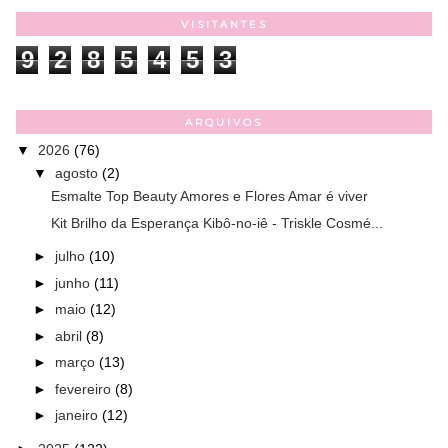
VISITANTES
9
2
8
5
4
5
3
ARQUIVOS
▼
2026
(76)
▼
agosto
(2)
Esmalte Top Beauty Amores e Flores Amar é viver
Kit Brilho da Esperança Kibô-no-iê - Triskle Cosmé...
►
julho
(10)
►
junho
(11)
►
maio
(12)
►
abril
(8)
►
março
(13)
►
fevereiro
(8)
►
janeiro
(12)