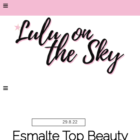
≡
≡
29.8.22
Esmalte Top Beauty