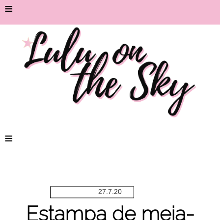
≡
≡
27.7.20
Estampa de meia-