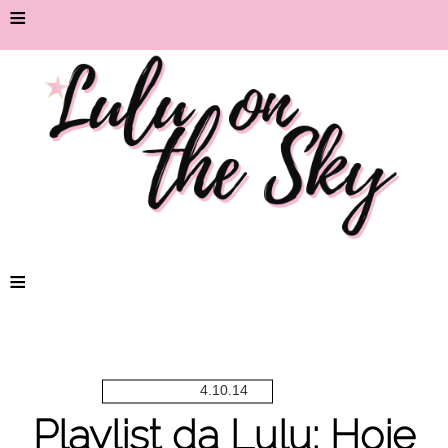
≡
≡
4.10.14
Playlist da Lulu: Hoje