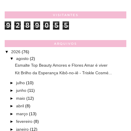
VISITANTES
9
2
8
9
0
5
5
ARQUIVOS
▼
2026
(76)
▼
agosto
(2)
Esmalte Top Beauty Amores e Flores Amar é viver
Kit Brilho da Esperança Kibô-no-iê - Triskle Cosmé...
►
julho
(10)
►
junho
(11)
►
maio
(12)
►
abril
(8)
►
março
(13)
►
fevereiro
(8)
►
janeiro
(12)