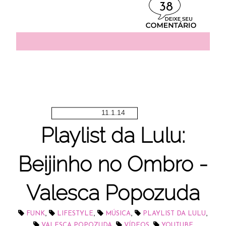
38
11.1.14
Playlist da Lulu:
Beijinho no Ombro -
Valesca Popozuda
,
,
,
,
FUNK
LIFESTYLE
MÚSICA
PLAYLIST DA LULU
,
,
VALESCA POPOZUDA
VÍDEOS
YOUTUBE