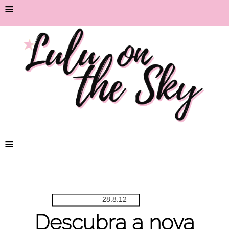
≡
≡
28.8.12
Descubra a nova